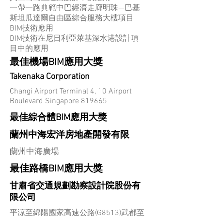
一帶一路典範中巴經濟走廊明珠—巴基
斯坦瓜達爾自由區綜合服務大樓項目
BIM技術應用
BIM技術在尼日利亞萊基深水港設計項
目中的應用
最佳機場BIM應用大獎
Takenaka Corporation
Changi Airport Terminal 4, 10 Airport
Boulevard Singapore 819665
最佳綜合體BIM應用大獎
蘭州中海宏洋房地產開發有限
蘭州中海廣場
最佳路橋BIM應用大獎
甘肅省交通規劃勘察設計院股份有
限公司
平涼至綿陽國家高速公路(G8513)武都至