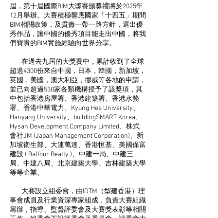
屆，第十屆國際BIM大獎賽頒獎禮將於2025年
12月舉辦。大賽積極響應國家「十四五」期間
BIM相關政策，及貫徹一帶一路方針，選出優
秀作品，讓中國的優秀項目能走出中國，將我
們寶貴的BIM實施經驗向世界分享。
在過去九屆的大獎賽中，累計收到了全球
超過4300份來自中國，日本，韓國，新加坡，
英國，美國，澳大利亞，挪威等各地的申請，
並已向超過530家各類機構授予了該獎項，其
中包括香港房屋署、香港建築署、香港水務
署、香港中華電力、Kyung Hee University、
Hanyang University、buildingSMART Korea、
Hysan Development Company Limited、株式
會社JM (Japan Management Corporation)、新
加坡衛生部、大連萬達、香港恒基、美國保富
建設 ( Balfour Beatty )、中建一局、中建三
局、中建八局、北京建築大學、吉林建築大學
等等企業。
大賽設立組委會，由IDTM（型建香港）理
事會成員及行業資深專家組成，負責大賽組織
籌辦，指導、監督評委會及大賽獎表彰等相關