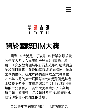
關於國際BIM大獎
國際BIM大獎是一項表彰BIM行業各類成就
的年度大獎，旨在表彰全球在BIM實施、應
用、研究及教育領域取得貢獻或取得成就的企
業和項目團隊，並鼓勵其持續發展精神，作為
業界的楷模。獲此殊榮的團隊或企業將會在
2025年12月的第十屆國際BIM大獎賽頒獎典禮
上被授予獎座，並成為2025年IDTM全球BIM論
壇的主要發言人，其中大獎賽囊括了企業類、
項目類、應用類、院校類以及可持續類BIM成
就等30多個不同類別的獎項。
​
自2015年首屆舉辦開始，已成功舉辦九